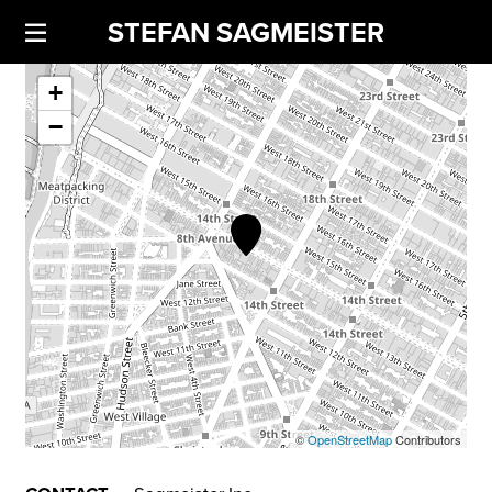
STEFAN SAGMEISTER
+
−
©
OpenStreetMap
Contributors